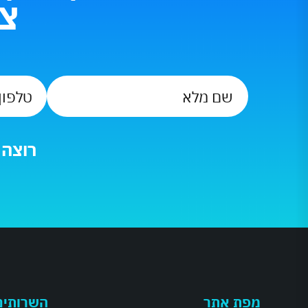
צו
שם
מלא
*
רוצה לד
מפת אתר
השרותים