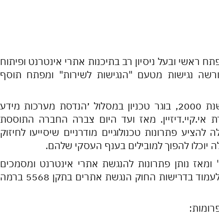
ליין, הבעלים של חברת EKDESIGN, מפתח ראשי ובעל ניסיון רב בתיכנות אתרי אינטרנט ופיתוח
מורשה נגישות מטעם "הנגישות לשירות" ומפתח תוסף
אייל קליין החל את דרכו המקצועית בסוף שנת 2000, בוגר טכניון במסלול ׳הנדסת מערכות מידע
י.קיי.דיזיין. מאז ועד היום צברה החברה התוססת
 להציע פתרונות טכנולוגיים מודרניים שיסייעו לחיזוק
יוכלו להפוך למובילים בענף העסקי שלהם.
ספרס" ומאז נותן פתרונות להנגשת אתרי אינטרנט ומסמכים
לבעלי עסקים, חברות וארגונים אשר צריכים לעמוד בדרישות החוק הנגשת אתרים בתקן 5568 ברמה
רומות: