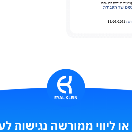
 או ליווי ממורשה נגישות ל