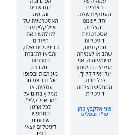
עמוקה של
הפתרונות
צ
הצרכים
החדשניים
העסקיים שלנו.
והגישה
מ
ת
יחד, יישמנו
האסטרטגית של
רב
ה
בהצלחה
אייל קליין עזרו
חד
אסטרטגיות
לנו להשיג את
ם
דיגיטליות
היעדים
הת
מתקדמות,
הדיגיטליים שלנו,
,
שהביאו לצמיחה
והביאו להגברת
המ
משמעותית, אני
הנוכחות
ה
ממליצה בביטחון
המקוונת,
על "אייל קליין".
מעורבות ובסופו
ו
לכל חברה
של דבר צמיחה
ח
המחפש הצלחה
עסקית. אני
ע
ם
דיגיטלית.
ממליץ בחום על
לג
"מר אייל קליין".
מ
ת
לכל ארגון
המ
שני אלקבץ כהן
המחפש
ה
עו"ד ובעלים
ב
שירותים
ממ
.
דיגיטליים יוצאי
על
דופן.