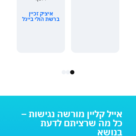
איציק זכיין
ברשת הולי בייגל
י
זא
אייל קליין מורשה נגישות –
מה 
כל מה שרציתם לדעת
באי
בנושא
ל