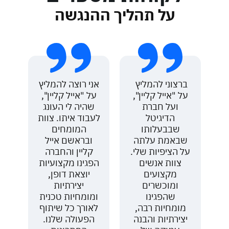
על תהליך ההנגשה
ק
ברצוני להמליץ ​​
אני רוצה להמליץ
אנ
על "אייל קליין",
על "אייל קליין",
ה
ם
ועל חברת
שהיה לי העונג
קל
ל
הדיגיטל
לעבוד איתו. צוות
של
ל
שבבעלותו
המומחים
הח
ת
שבאמת עלתה
ובראשם אייל
קל
על הציפיות שלי.
קליין והחברה
צוות אנשים
הפגינו מקצועיות
מקצועים
יוצאת דופן,
ן
ומוכשרים
יצירתיות
וה
שהפגינו
ומומחיות טכנית
מ
מומחיות רבה,
לאורך כל שיתוף
יצירתיות והבנה
הפעולה שלנו.
ה