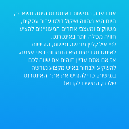
ר
חברות
וקחת
ובקידו
אם בעבר, הנגישות באינטרנט היתה נושא זר,
שאתם
גם אי
היום היא מהווה שיקול בולט עבור עסקים,
באינט
משווקים ומעצבי אתרים המעוניינים להציע
האפלי
חוויה מכילה יותר באינטרנט.
מסביר 
לפי איל קליין מורשה נגישות, הנגישות
מומחה
לאינטרנט בימינו היא התמחות בפני עצמה.
שאחרא
אז אם אתם עדיין תוהים אם שווה לכם
של יי
להשקיע ולבחור באיש מקצוע מורשה
בידע ה
בנגישות, כדי להנגיש את אתר האינטרנט
(בכול
שלכם, המשיכו לקרוא!
התואמ
והבינל