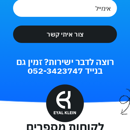
אימייל
*
רוצה לדבר ישירות? זמין גם
בנייד 052-3423747
לקוחות מספרים